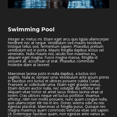
Swimming Pool
Integer ac metus mi. Etiam eget arcu quis ligula ullamcorper
hendrerit nec at neque. Vestibulum sed mauris tincidunt,
tristique tellus sed, fermentum sapien. Phasellus pretium
vestibulum est in porta. Mauris fringilla dapibus lectus vel
venenatis. Nulla mauris nisl, iaculis non maximus eu,
aliquam eget magna. Fusce magna massa, fringilla id
posuere at, accumsan ut erat. Phasellus commodo
molestie diam at laoreet.
Maecenas lacinia justo in nulla dapibus, a luctus orci
sagittis. Nulla ac semper urna. Vestibulum ante ipsum primis
in faucibus orci luctus et ultrices posuere cubilia Curae;
Praesent ac sollicitudin urna. Etiam eget gravida metus.
Etiam dictum auctor nulla, nec volutpat dui efficitur vel.
Aliquam vitae tortor sit amet lacus finibus lacinia vitae ut
lorem. Cras ultrices neque vel luctus porttitor. Vivamus
efficitur, nibh non mollis posuere, nunc quam congue nulla,
quis ullamcorper elit nisi in leo. Donec viverra odio eu nisi
egestas placerat. Maecenas ut fringilla purus. Quisque nec
magna maximus quam commodo vehicula vitae sed sapien.
Ut scelerisque faucibus quam, non egestas ante varius ac.