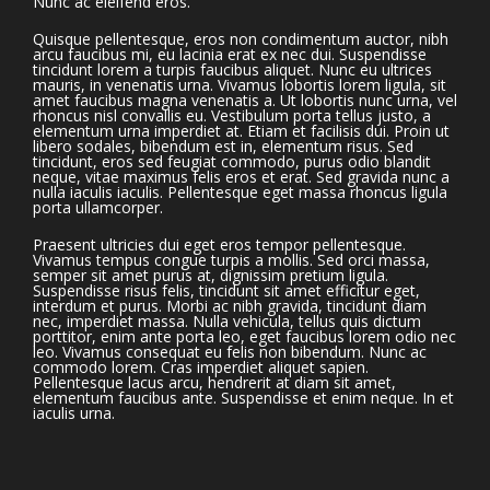
Nunc ac eleifend eros.
Quisque pellentesque, eros non condimentum auctor, nibh
arcu faucibus mi, eu lacinia erat ex nec dui. Suspendisse
tincidunt lorem a turpis faucibus aliquet. Nunc eu ultrices
mauris, in venenatis urna. Vivamus lobortis lorem ligula, sit
amet faucibus magna venenatis a. Ut lobortis nunc urna, vel
rhoncus nisl convallis eu. Vestibulum porta tellus justo, a
elementum urna imperdiet at. Etiam et facilisis dui. Proin ut
libero sodales, bibendum est in, elementum risus. Sed
tincidunt, eros sed feugiat commodo, purus odio blandit
neque, vitae maximus felis eros et erat. Sed gravida nunc a
nulla iaculis iaculis. Pellentesque eget massa rhoncus ligula
porta ullamcorper.
Praesent ultricies dui eget eros tempor pellentesque.
Vivamus tempus congue turpis a mollis. Sed orci massa,
semper sit amet purus at, dignissim pretium ligula.
Suspendisse risus felis, tincidunt sit amet efficitur eget,
interdum et purus. Morbi ac nibh gravida, tincidunt diam
nec, imperdiet massa. Nulla vehicula, tellus quis dictum
porttitor, enim ante porta leo, eget faucibus lorem odio nec
leo. Vivamus consequat eu felis non bibendum. Nunc ac
commodo lorem. Cras imperdiet aliquet sapien.
Pellentesque lacus arcu, hendrerit at diam sit amet,
elementum faucibus ante. Suspendisse et enim neque. In et
iaculis urna.